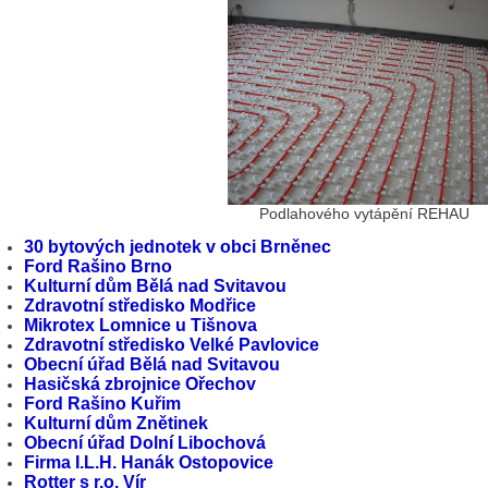
Podlahového vytápění REHAU
30 bytových jednotek v obci Brněnec
Ford Rašino Brno
Kulturní dům Bělá nad Svitavou
Zdravotní středisko Modřice
Mikrotex Lomnice u Tišnova
Zdravotní středisko Velké Pavlovice
Obecní úřad Bělá nad Svitavou
Hasičská zbrojnice Ořechov
Ford Rašino Kuřim
Kulturní dům Znětinek
Obecní úřad Dolní Libochová
Firma I.L.H. Hanák Ostopovice
Rotter s r.o. Vír