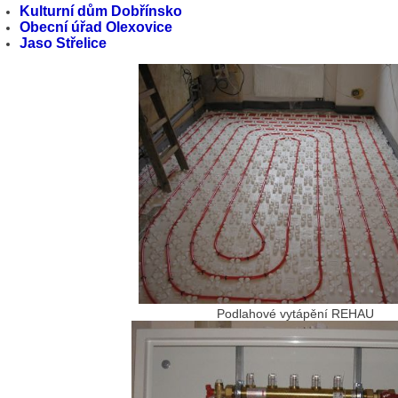
Kulturní dům Dobřínsko
Obecní úřad Olexovice
Jaso Střelice
Podlahové vytápění REHAU