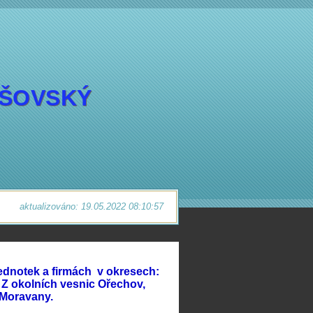
EŠOVSKÝ
aktualizováno: 19.05.2022 08:10:57
ednotek a firmách v okresech:
 Z okolních vesnic Ořechov,
 Moravany.