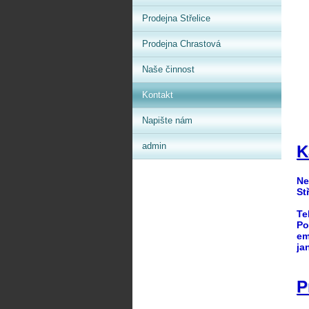
Prodejna Střelice
Prodejna Chrastová
Naše činnost
Kontakt
Napište nám
admin
K
Te
j
P