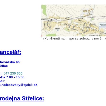
(Po kliknutí na mapu se zobrazí v novém 
ancelář:
Nebovidská 45
Střelice
l.:
547 239 000
Po-Pá 7.00 - 15.30
email:
an.holesovsky@quick.cz
rodejna Střelice: