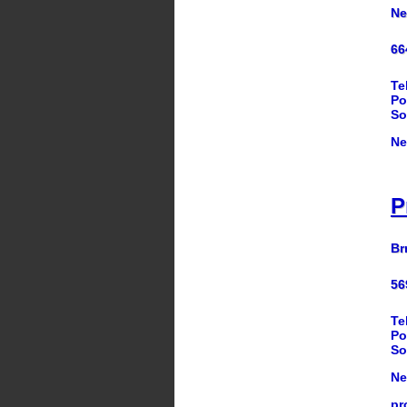
Ne
66
Te
Po
So
Ne
P
Br
56
Te
Po
So
Ne
pr